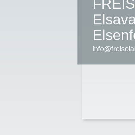
FREIS
Elsava
Elsenf
info@freisola