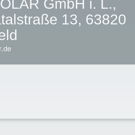
OLAR GmbH i. L.,
talstraße 13, 63820
eld
r.de